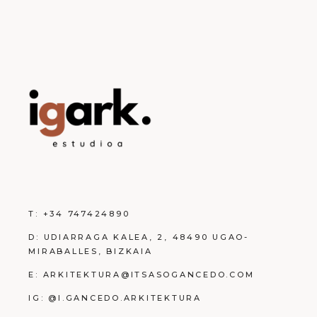
T:
+34 747424890
D:
UDIARRAGA KALEA, 2, 48490 UGAO-
MIRABALLES, BIZKAIA
E:
ARKITEKTURA@ITSASOGANCEDO.COM
IG:
@I.GANCEDO.ARKITEKTURA